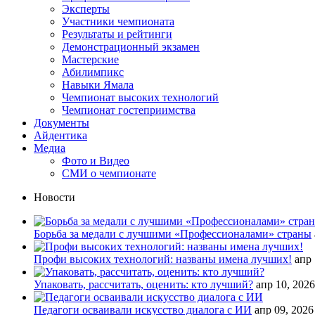
Эксперты
Участники чемпионата
Результаты и рейтинги
Демонстрационный экзамен
Мастерские
Абилимпикс
Навыки Ямала
Чемпионат высоких технологий
Чемпионат гостеприимства
Документы
Айдентика
Медиа
Фото и Видео
СМИ о чемпионате
Новости
Борьба за медали с лучшими «Профессионалами» страны
Профи высоких технологий: названы имена лучших!
апр 
Упаковать, рассчитать, оценить: кто лучший?
апр 10, 2026
Педагоги осваивали искусство диалога с ИИ
апр 09, 2026