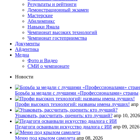
Результаты и рейтинги
Демонстрационный экзамен
Мастерские
Абилимпикс
Навыки Ямала
Чемпионат высоких технологий
Чемпионат гостеприимства
Документы
Айдентика
Медиа
Фото и Видео
СМИ о чемпионате
Новости
Борьба за медали с лучшими «Профессионалами» страны
Профи высоких технологий: названы имена лучших!
апр 
Упаковать, рассчитать, оценить: кто лучший?
апр 10, 2026
Педагоги осваивали искусство диалога с ИИ
апр 09, 2026
Меню под крылом самолета
апр 08, 2026