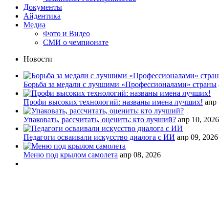
Документы
Айдентика
Медиа
Фото и Видео
СМИ о чемпионате
Новости
Борьба за медали с лучшими «Профессионалами» страны
Профи высоких технологий: названы имена лучших!
апр 
Упаковать, рассчитать, оценить: кто лучший?
апр 10, 2026
Педагоги осваивали искусство диалога с ИИ
апр 09, 2026
Меню под крылом самолета
апр 08, 2026