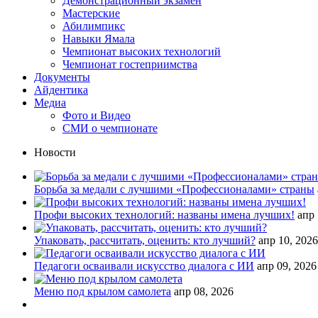
Демонстрационный экзамен
Мастерские
Абилимпикс
Навыки Ямала
Чемпионат высоких технологий
Чемпионат гостеприимства
Документы
Айдентика
Медиа
Фото и Видео
СМИ о чемпионате
Новости
Борьба за медали с лучшими «Профессионалами» страны
Профи высоких технологий: названы имена лучших!
апр 
Упаковать, рассчитать, оценить: кто лучший?
апр 10, 2026
Педагоги осваивали искусство диалога с ИИ
апр 09, 2026
Меню под крылом самолета
апр 08, 2026