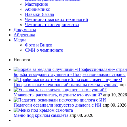
Мастерские
Абилимпикс
Навыки Ямала
Чемпионат высоких технологий
Чемпионат гостеприимства
Документы
Айдентика
Медиа
Фото и Видео
СМИ о чемпионате
Новости
Борьба за медали с лучшими «Профессионалами» страны
Профи высоких технологий: названы имена лучших!
апр 
Упаковать, рассчитать, оценить: кто лучший?
апр 10, 2026
Педагоги осваивали искусство диалога с ИИ
апр 09, 2026
Меню под крылом самолета
апр 08, 2026